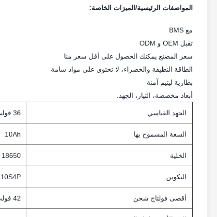
المواصفات الرئيسية/الميزات الخاصة:
مع BMS
تقبل OEM و ODM
سعر المصنع يمكنك الحصول على أقل سعر منا
الطاقة النظيفة والخضراء، لا تحتوي على مواد سامة
بطارية ليتيم آمنة
أبعاد مخصصة، التيار، الجهد.
الجهد القياسي
36 فولت
السعة المسموح بها
10Ah
الخلية
18650 2500mAh
التكوين
10S4P
أقصى فولتاج شحن
42 فولت