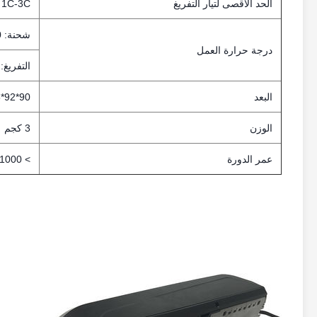
الحد الأقصى لتيار التفريغ
1C-3C ((مخصصة)
شحنة: 0°C~45°C
درجة حرارة العمل
التفريغ: -20°60°C
البعد
90*92*365ملم
الوزن
3 كجم
عمر الدورة
> 1000 دورة