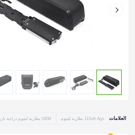
العلامات
115ah Agv بطارية ليثيوم
OEM بطارية ليثيوم دراجة نارية صغيرة