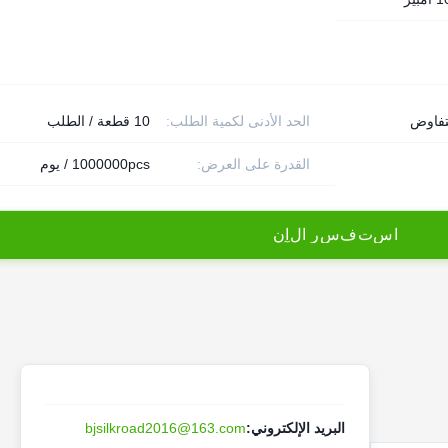
تفاوض
الحد الأدنى لكمية الطلب:
10 قطعة / الطلب
القدرة على العرض:
1000000pcs / يوم
ا
س
ت
ف
س
ر
ا
ل
آ
ن
البريد الإلكتروني:
bjsilkroad2016@163.com