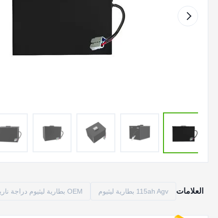
العلامات
115ah Agv بطارية ليثيوم
OEM بطارية ليثيوم دراجة نارية صغيرة