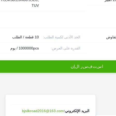
TUV
تفاوض
الحد الأدنى لكمية الطلب:
10 قطعة / الطلب
القدرة على العرض:
1000000pcs / يوم
ا
س
ت
ف
س
ر
ا
ل
آ
ن
البريد الإلكتروني:
bjsilkroad2016@163.com