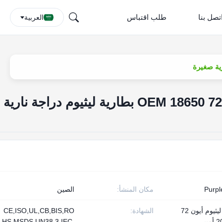
تصل بنا
طلب اقتباس
العربية
OEM 18650 72v 20ah Ebike Battery بطارية ليثيوم دراجة نارية
Purpl
مكان المنشأ:
الصين
بطارية ليثيوم أيون 72
الشهادة:
CE,ISO,UL,CB,BIS,RO
HS,MSDS,UN38.3,IEC,