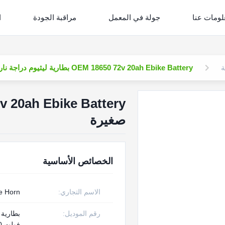
لومات عنا
جولة في المعمل
مراقبة الجودة
ا
ة
OEM 18650 72v 20ah Ebike Battery بطارية ليثيوم دراجة نارية صغيرة
صغيرة
الخصائص الأساسية
الاسم التجاري:
e Horn
رقم الموديل:
فولت 20 أمبير