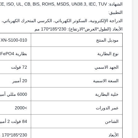
الشهادة: CE, ISO, UL, CB, BIS, ROHS, MSDS, UN38.3, IEC, TUV
التطبيق:
الدراجة الإلكترونية، السكوتر الكهربائي، الكرسي المتحرك الكهربائي، ا
الأبعاد (الطول*العرض*الارتفاع): 230*185*170 مم
موديل المنتج
XN-S100-010
نوع البطارية
بطارية LiFePO4
الجهد الاسمي
72 فولت
السعة الاسمية
20 أمبير
خلية البطارية
6000 مللي أمبير
عمر الدورات
>2000
الشاحن
84 فولت 2 أمبير
الأبعاد
230*185*170 مم