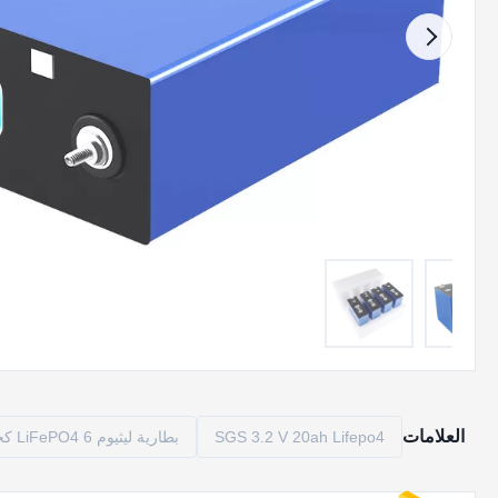
العلامات
SGS 3.2 V 20ah Lifepo4
بطارية ليثيوم LiFePO4 6 كجم