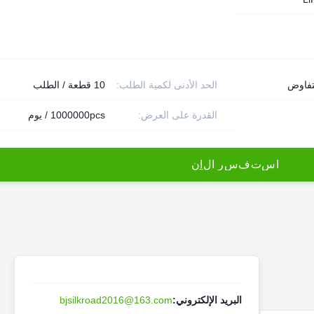
تفاوض
الحد الأدنى لكمية الطلب:
10 قطعة / الطلب
القدرة على العرض:
1000000pcs / يوم
ا
س
ت
ف
س
ر
ا
ل
آ
ن
البريد الإلكتروني:
bjsilkroad2016@163.com