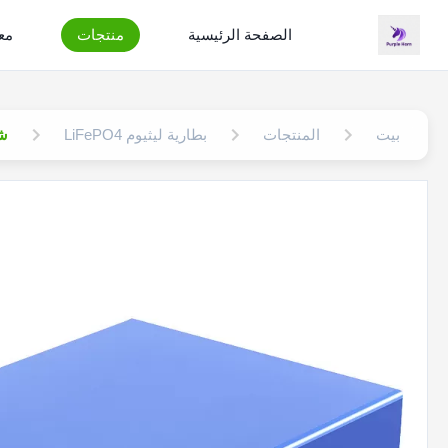
الصفحة الرئيسية
منتجات
مع
بيت
المنتجات
بطارية ليثيوم LiFePO4
شهادة ifepo4