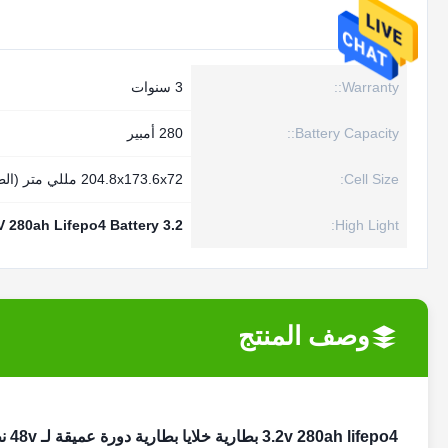
Warranty::
3 سنوات
Battery Capacity::
280 أمبير
Cell Size:
204.8x173.6x72 مللي متر (الطول * العرض * الارتفاع)
3.2 V 280ah Lifepo4 Battery
High Light:
وصف المنتج
3.2v 280ah lifepo4 بطارية خلايا بطارية دورة عميقة لـ 48v نظام الطاقة الشمسية pv rv