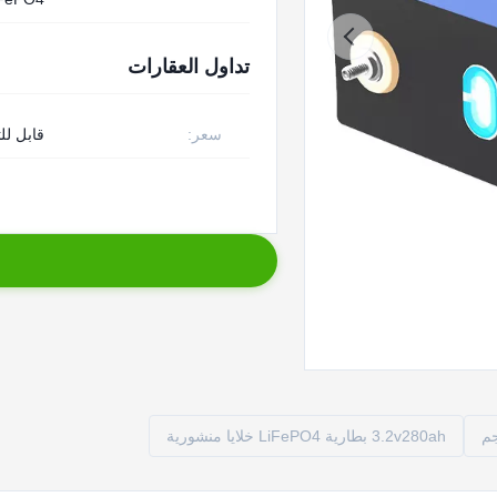
تداول العقارات
سعر:
قابل لل
3.2v280ah بطارية LiFePO4 خلايا منشورية