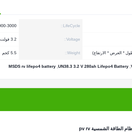
LifeCycle::
2000-3000 م
Voltage::
3.2 فولت
Weight::
5.5 كجم
MSDS rv lifepo4 battery
,
UN38.3 3.2 V 280ah Lifepo4 Battery
,