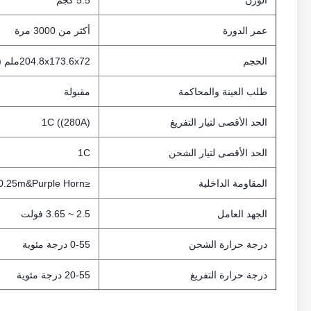
الوزن
5.5 كجم
عمر الدورة
أكثر من 3000 مرة
الحجم
204.8x173.6x72ملم ((L*W*T)
طلب العينة والمحاكمة
مقبولة
الحد الأقصى لتيار التفريغ
1C ((280A)
الحد الأقصى لتيار الشحن
1C
المقاومة الداخلية
≤0.25m&Purple Horn: القرن الأرجواني
الجهد العامل
2.5 ~ 3.65 فولت
درجة حرارة الشحن
0-55 درجة مئوية
درجة حرارة التفريغ
20-55 درجة مئوية