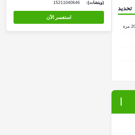
(ويتشات):
15211040646
تحديد
استفسر الآن
رة