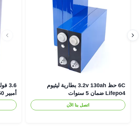
6C حظ 3.2v 130ah بطارية ليثيوم
Lifepo4 ضمان 5 سنوات
أمبير 18650 بطارية ليثيوم أيون
اتصل بنا الآن