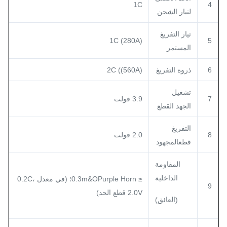
1C
4
لتيار الشحن
تيار التفريغ
1C (280A)
5
المستمر
6
ذروة التفريغ
2C ((560A)
تشغيل
7
3.9 فولت
الجهد القطع
التفريغ
8
2.0 فولت
قطعالمجهود
المقاومة
الداخلية
≤ 0.3m&OPurple Horn؛ (في معدل 0.2C،
9
2.0V قطع الحد)
(العائق)