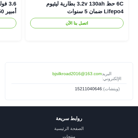
6C حظ 3.2v 130ah بطارية ليثيوم
Lifepo4 ضمان 5 سنوات
أمبير 18650 بطارية ليثيوم أيون
اتصل بنا الآن
البريد
bjsilkroad2016@163.com
الإلكتروني:
(ويتشات):
15211040646
روابط سريعة
الصفحة الرئيسية
منتجات