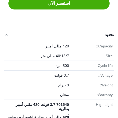
استفسر الآن
تحديد
Capacity::
420 مللي أمبير
Size::
7*15*40 مللي متر
Cycle life:
500 مرة
Voltage::
3.7 فولت
Weight:
9 جرام
Warranty:
سنتان
High Light:
701540 3.7 فولت 420 مللي أمبير
بطارية
,
420 مللي أمبير بطارية ليثيوم أيون بوليمر