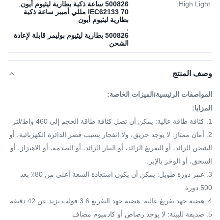
High Light:
500826 ساعة ذكية بطارية ليثيوم أيون
,
IEC62133 70 مللي أمبير ساعة ذكية
بطارية ليثيوم أيون
,
500826 بطارية ليثيوم بوليمر قابلة لإعادة
الشحن
وصف المنتج
المواصفات الرئيسية/الميزات الخاصة:
المزايا:
1. كثافة طاقة عالية: يمكن أن تصل كثافة طاقة الحجم إلى 460 واط/لتر
2. أمان ممتاز: لا يوجد حريق، ولا انفجار بسبب قصر الدائرة الكهربائية، أو
الشحن الزائد، أو التفريغ الزائد، أو التيار الزائد، أو الصدمة، أو الاهتزاز، أو
السحق، أو الوخز بالإبر.
3. عمر دورة طويل: يمكن أن يكون استعادة السعة أعلى من 80٪ بعد
500 دورة
4. هضبة جهد تفريغ عالية: هضبة جهد التفريغ 3.6 فولت تزيد عن 42 دقيقة
5. صديقة للبيئة: لا يوجد رصاص أو كادميوم مضاف