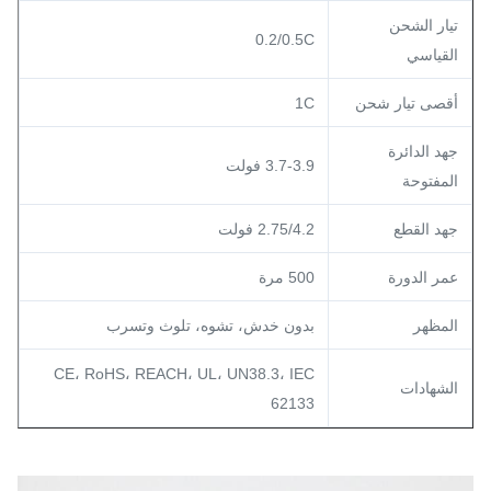
تيار الشحن
0.2/0.5C
القياسي
أقصى تيار شحن
1C
جهد الدائرة
3.7-3.9 فولت
المفتوحة
جهد القطع
2.75/4.2 فولت
عمر الدورة
500 مرة
المظهر
بدون خدش، تشوه، تلوث وتسرب
CE، RoHS، REACH، UL، UN38.3، IEC
الشهادات
62133