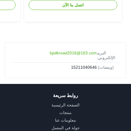
اتصل بنا الآن
البريد
bjsilkroad2016@163.com
الإلكتروني:
(ويتشات):
15211040646
روابط سريعة
الصفحة الرئيسية
منتجات
معلومات عنا
جولة في المعمل