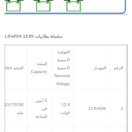
سلسلة بطاريات LiFePO4 12.8V
الفولتية
الاسمية
السعة
الرقم
الموديل
الاسمية
الحجم Size
Capacity
Nominal
Voltage
5 أمبير
90*70*101
12.8
1
12.8V5Ah
في
فولت
ملم
الساعة