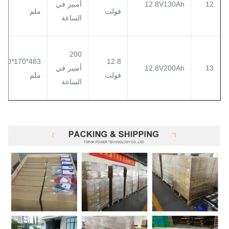
12
12.8V130Ah
أمبير في
فولت
ملم
الساعة
200
483*170*240
12.8
13
12.8V200Ah
أمبير في
فولت
ملم
الساعة