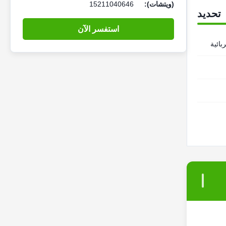
(ويتشات):
15211040646
تحديد
استفسر الآن
بائية