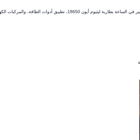
بطارية دورة عميقة بضمان 5 سنوات 18650 3.2 فولت 3200 مللي أمبير في الساعة بطارية ليثيوم أيون 18650، تطبيق أدوات الطاقة، 