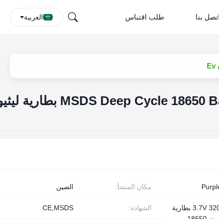
تصل بنا
طلب اقتباس
العربية
MSDS Deep Cycle 18650 Battery 3200mah 3.7 V بطاري
Purpl
مكان المنشأ:
الصين
3.7V 3200mAh بطارية
الشهادة:
CE,MSDS
 18650