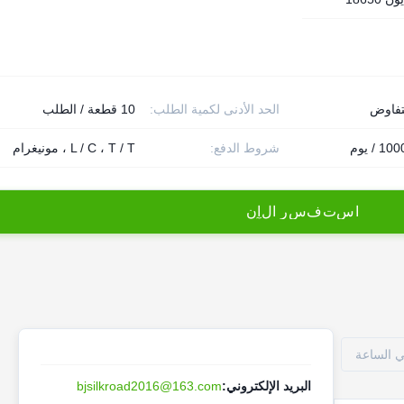
تفاوض
الحد الأدنى لكمية الطلب:
10 قطعة / الطلب
/ يوم
شروط الدفع:
L / C ، T / T ، مونيغرام
ا
س
ت
ف
س
ر
ا
ل
آ
ن
البريد الإلكتروني:
bjsilkroad2016@163.com