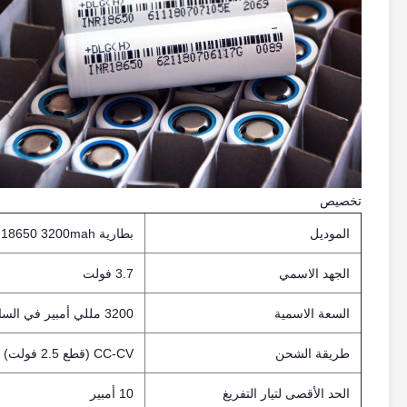
تخصيص
الموديل
بطارية MH1 18650 3200mah لـ e-cig mod
الجهد الاسمي
3.7 فولت
السعة الاسمية
3200 مللي أمبير في الساعة
طريقة الشحن
CC-CV (قطع 2.5 فولت)
الحد الأقصى لتيار التفريغ
10 أمبير