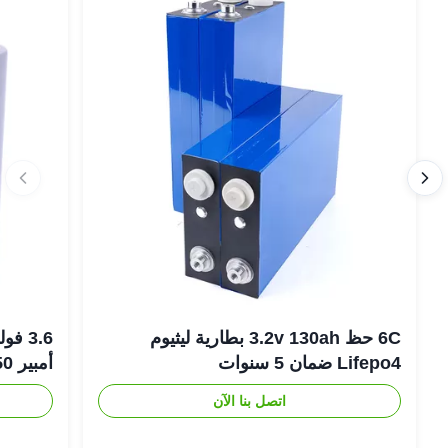
6C حظ 3.2v 130ah بطارية ليثيوم
Lifepo4 ضمان 5 سنوات
أمبير 18650 بطارية ليثيوم أيون
اتصل بنا الآن