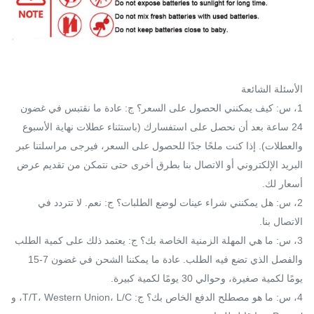
الأسئلة الشائعة
1، س: كيف يمكنني الحصول على السعر؟ ج: عادة ما نقتبس في غضون
24 ساعة بعد أن نحصل على استفسارك (باستثناء عطلات نهاية الأسبوع
والعطلات). إذا كنت ملحًا جدًا للحصول على السعر، فيرجى مراسلتنا عبر
البريد الإلكتروني أو الاتصال بنا بطرق أخرى حتى نتمكن من تقديم عرض
أسعار لك.
2، س: هل يمكنني شراء عينات لوضع الطلبات؟ ج: نعم. لا تتردد في
الاتصال بنا.
3، س: ما هي المهلة الزمنية الخاصة بك؟ ج: يعتمد ذلك على كمية الطلب
والفصل الذي تضع فيه الطلب. عادة ما يمكننا الشحن في غضون 7-15
يومًا لكمية صغيرة، وحوالي 30 يومًا لكمية كبيرة.
4، س: ما هو مصطلح الدفع الخاص بك؟ ج: T/T، Western Union، L/C، و