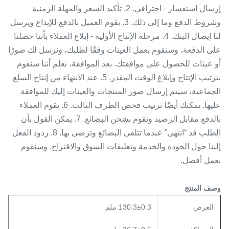
إرسال استفسار - احترافي. 2. تأكيد السعر والمهلة الزمنية
وشروط الدفع وما إلى ذلك. 3. يقوم العميل بالدفع للإيداع ويرسل
لنا إيصال البنك. 4. مرحلة الإنتاج الأولية - إبلاغ العملاء بأننا حصلنا
على الدفعة، وسنقوم بعمل العينات وفقًا لطلبك، ونرسل لك صورًا
أو عينات للحصول على موافقتك. بعد الموافقة، نعلم أننا سنقوم
بترتيب الإنتاج وإبلاغ الوقت المقدر. 5. عند الانتهاء من إنتاج السلع
الجماعية، سيتم إرسال صور المنتجات والعينات إليك للموافقة
عليها. يمكنك أيضًا ترتيب فحص الطرف الثالث. 6. يقوم العملاء
بالدفع مقابل الرصيد ونقوم بشحن البضائع. 7. يمكن القول بأن
الطلب قد “انتهى” عندما تتلقى البضائع وترضى بها. 8. ردود الفعل
إلينا حول الجودة والخدمة وتعليقات السوق والاقتراح. وسنقوم
بعمل أفضل.
وصف المنتج
العرض
130.3±0.3 ملم