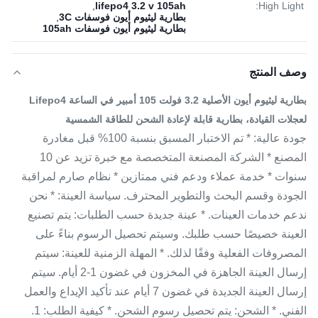
,
lifepo4 3.2 v 105ah
High Light:
بطارية ليثيوم أيون فوسفات 3C
,
بطارية ليثيوم أيون فوسفات 105ah
وصف المنتج
بطارية ليثيوم أيون الأصلية 3.2 فولت 105 أمبير في الساعة Lifepo4
لعجلات القيادة، بطارية قابلة لإعادة الشحن للطاقة الشمسية
جودة عالية: * تم الاختبار المسبق بنسبة 100% قبل مغادرة
المصنع * الشركة المصنعة المتخصصة مع خبرة تزيد عن 10
سنوات * خدمة عملاء ودعم فني ممتازين * نظام صارم لمراقبة
الجودة وقسم البحث والتطوير المحترف. سياسة العينة: * نحن
ندعم خدمات العينات. * عينة جديدة حسب الطلبات: يتم تصنيع
العينة خصيصًا حسب طلبك. وسيتم تحصيل الرسوم بناءً على
المصروفات الفعلية وفقًا لذلك. * المهلة الزمنية للعينة: سيتم
إرسال العينة الجاهزة في المخزون في غضون 1-2 أيام. سيتم
إرسال العينة الجديدة في غضون 7 أيام عند تأكيد الإيداع والعمل
الفني. * الشحن: يتم تحصيل رسوم الشحن. * كيفية الطلب: 1.