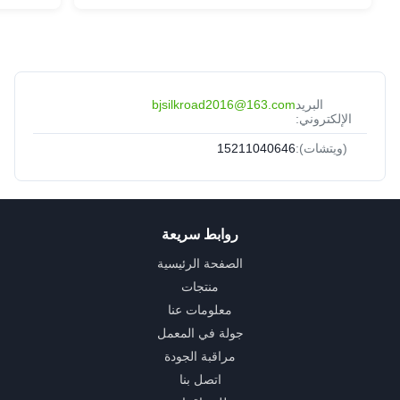
البريد
bjsilkroad2016@163.com
الإلكتروني:
(ويتشات):
15211040646
روابط سريعة
الصفحة الرئيسية
منتجات
معلومات عنا
جولة في المعمل
مراقبة الجودة
اتصل بنا