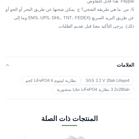
Paypal. هذا قابل للتفاوض.
5، س: ما هي طريقة الشحن؟ ج: يمكن شحنها عن طريق البحر أو الجو أو
عن طريق البريد السريع (EMS، UPS، DHL، TNT، FEDEX وما إلى
ذلك). يرجى التأكيد معنا قبل تقديم الطلبات.
العلامات
SGS 3.2 V 20ah Lifepo4
بطارية ليثيوم LiFePO4 6 كجم
3.2v280ah بطارية LiFePO4 خلايا منشورية
المنتجات ذات الصلة