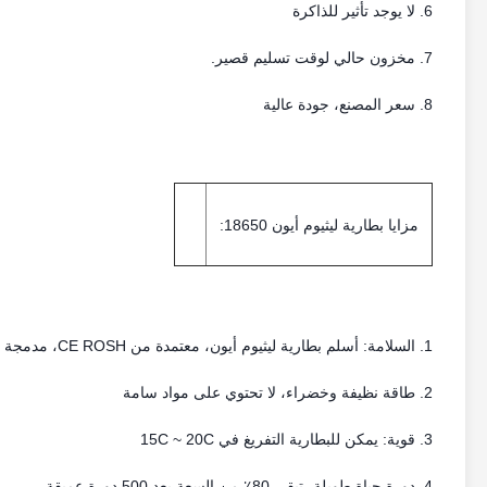
6. لا يوجد تأثير للذاكرة
7. مخزون حالي لوقت تسليم قصير.
8. سعر المصنع، جودة عالية
مزايا بطارية ليثيوم أيون 18650:
1. السلامة: أسلم بطارية ليثيوم أيون، معتمدة من CE ROSH، مدمجة في PCM/PCB، لا يوجد حريق أو انفجار
2. طاقة نظيفة وخضراء، لا تحتوي على مواد سامة
3. قوية: يمكن للبطارية التفريغ في 15C ~ 20C
4. دورة حياة طويلة، تبقى 80٪ من السعة بعد 500 دورة عميقة.