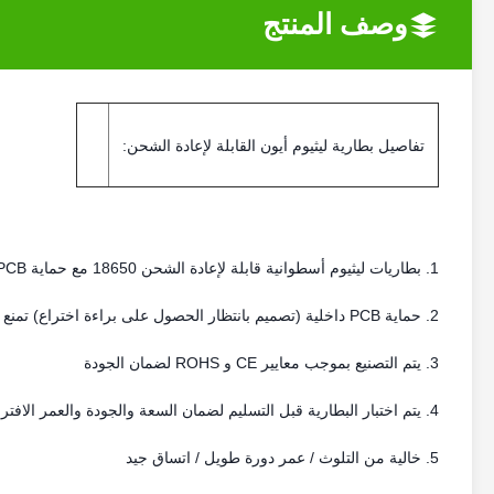
وصف المنتج
تفاصيل بطارية ليثيوم أيون القابلة لإعادة الشحن:
1. بطاريات ليثيوم أسطوانية قابلة لإعادة الشحن 18650 مع حماية PCB
2. حماية PCB داخلية (تصميم بانتظار الحصول على براءة اختراع) تمنع الجهد المنخفض عند 6.0 فولت والجهد الزائد عند 8.5 فولت.
3. يتم التصنيع بموجب معايير CE و ROHS لضمان الجودة
4. يتم اختبار البطارية قبل التسليم لضمان السعة والجودة والعمر الافتراضي
5. خالية من التلوث / عمر دورة طويل / اتساق جيد