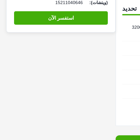
(ويتشات):
15211040646
تحديد
استفسر الآن
 مللي أمبير-3200