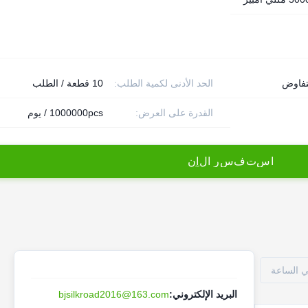
تفاوض
الحد الأدنى لكمية الطلب:
10 قطعة / الطلب
القدرة على العرض:
1000000pcs / يوم
ا
س
ت
ف
س
ر
ا
ل
آ
ن
البريد الإلكتروني:
bjsilkroad2016@163.com