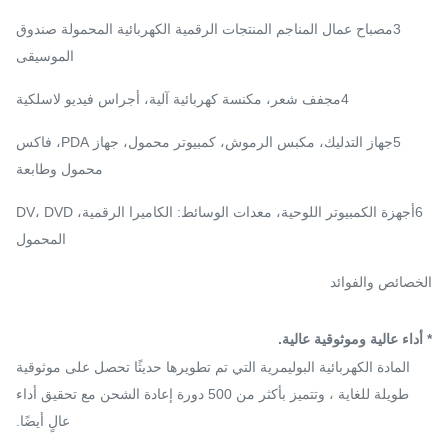
3مصباح عمال المناجم المنتجات الرقمية الكهربائية المحمولة صندوق
الموسيقى
4مجفف شعر، مكنسة كهربائية آلية، أجراس فيديو لاسلكية
5جهاز التدليك، مكبس الرموش، كمبيوتر محمول، جهاز PDA، فاكس
محمول وطابعة
6أجهزة الكمبيوتر اللوحية، معدات الوسائط: الكاميرا الرقمية، DV، DVD
المحمول
الخصائص والفوائد
* أداء عالية وموثوقية عالية.
المادة الكهربائية البوليمرية التي تم تطويرها حديثًا تحصل على موثوقية
طويلة للغاية ، وتتميز بأكثر من 500 دورة إعادة الشحن مع تحقيق أداء
عالٍ أيضًا.