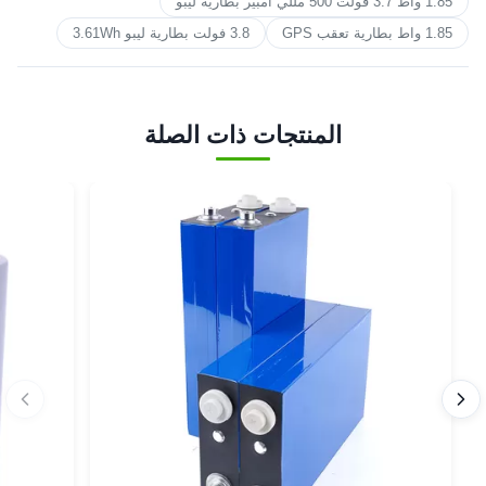
1.85 واط 3.7 فولت 500 مللي أمبير بطارية ليبو
1.85 واط بطارية تعقب GPS
3.8 فولت بطارية ليبو 3.61Wh
المنتجات ذات الصلة