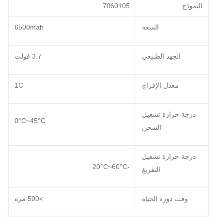
النموذج
7060105
السعة
6500mah
الجهد الطبيعي
3.7 فولت
معدل الإفراج
1C
درجة حرارة تشغيل
0°C~45°C
الشحن
درجة حرارة تشغيل
-20°C~60°C
التفريغ
وقت دورة الحياة
>500 مرة