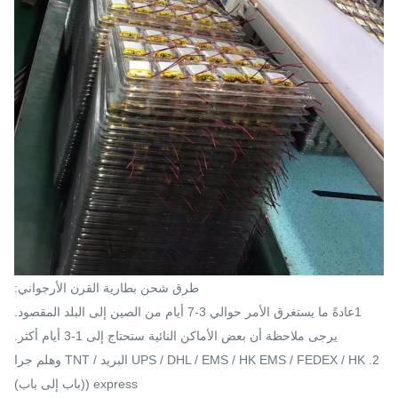
طرق شحن بطارية القرن الأرجواني:
1عادةً ما يستغرق الأمر حوالي 3-7 أيام من الصين إلى البلد المقصود.
يرجى ملاحظة أن بعض الأماكن النائية ستحتاج إلى 1-3 أيام أكثر.
2. UPS / DHL / EMS / HK EMS / FEDEX / HK البريد / TNT وهلم جرا
express ((باب إلى باب)