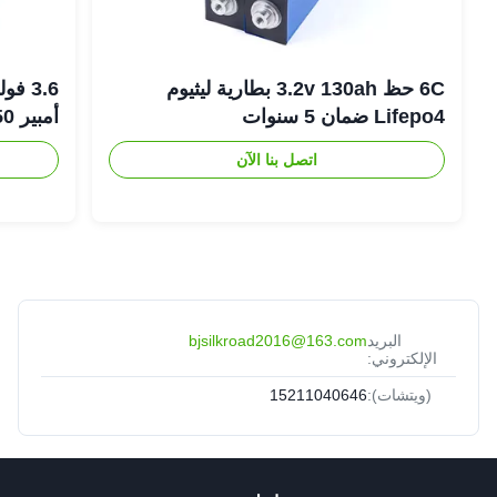
6C حظ 3.2v 130ah بطارية ليثيوم
Lifepo4 ضمان 5 سنوات
أمبير 18650 بطارية ليثيوم أيون
اتصل بنا الآن
البريد
bjsilkroad2016@163.com
الإلكتروني:
(ويتشات):
15211040646