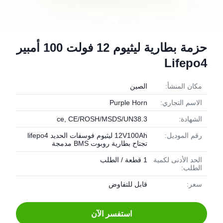
حزمة بطارية ليثيوم 12 فولت 100 أمبير
Lifepo4
مكان المنشأ:
الصين
الاسم التجاري:
Purple Horn
الشهادة:
ce, CE/ROSH/MSDS/UN38.3
رقم الموديل:
12V100Ah ليثيوم فوسفات الحديد lifepo4
تجتاح بطارية روبوت BMS مدمجة
الحد الأدنى لكمية
1 قطعة / الطلب
الطلب:
سعر:
قابل للتفاوض
استفسر الآن