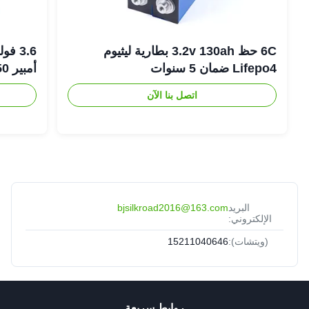
6C حظ 3.2v 130ah بطارية ليثيوم
Lifepo4 ضمان 5 سنوات
أمبير 18650 بطارية ليثيوم أيون
اتصل بنا الآن
البريد
bjsilkroad2016@163.com
الإلكتروني:
(ويتشات):
15211040646
روابط سريعة